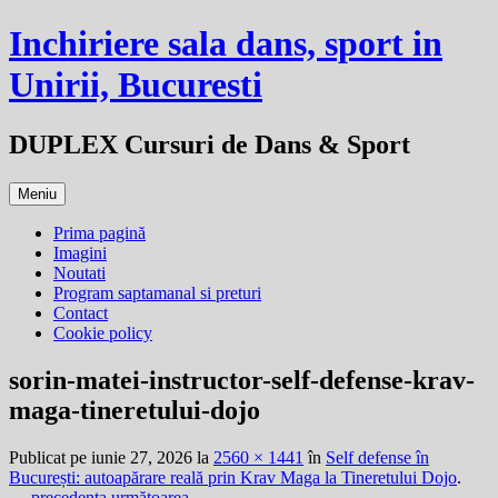
Sari
Inchiriere sala dans, sport in
la
conținut
Unirii, Bucuresti
DUPLEX Cursuri de Dans & Sport
Meniu
Prima pagină
Imagini
Noutati
Program saptamanal si preturi
Contact
Cookie policy
sorin-matei-instructor-self-defense-krav-
maga-tineretului-dojo
Publicat
pe
iunie 27, 2026
la
2560 × 1441
în
Self defense în
București: autoapărare reală prin Krav Maga la Tineretului Dojo
.
← precedenta
următoarea →