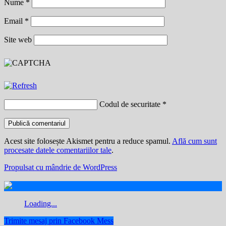
Nume
*
Email
*
Site web
Codul de securitate
*
Acest site folosește Akismet pentru a reduce spamul.
Află cum sunt
procesate datele comentariilor tale
.
Propulsat cu mândrie de WordPress
Loading...
Trimite mesaj prin Facebook Mess