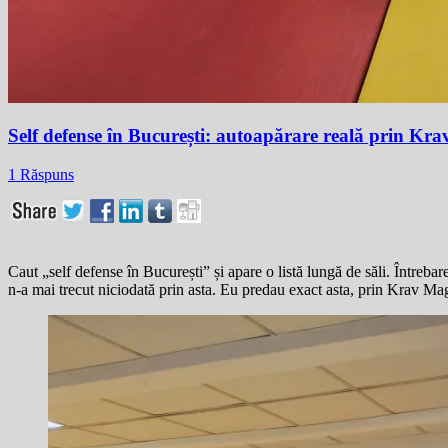
Self defense în București: autoapărare reală prin Kr
1 Răspuns
Caut „self defense în București” și apare o listă lungă de săli. Întrebar
n-a mai trecut niciodată prin asta. Eu predau exact asta, prin Krav Mag