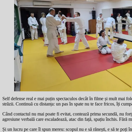
Self defense real e mai puțin spectaculos decât în filme și mult mai folo
străzii. Continuă cu distanța: un pas în spate nu te face fricos, îți cump
Când contactul nu mai poate fi evitat, contează prima secundă, nu forța
agresiune verbală care escaladează, atac din față, spațiu închis. Fără m
Și un lucru pe care îl spun mereu: scopul nu e să rănești, e să te poți 