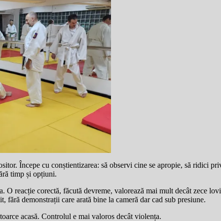
sitor. Începe cu conștientizarea: să observi cine se apropie, să ridici pr
ără timp și opțiuni.
. O reacție corectă, făcută devreme, valorează mai mult decât zece lovitu
it, fără demonstrații care arată bine la cameră dar cad sub presiune.
întoarce acasă. Controlul e mai valoros decât violența.