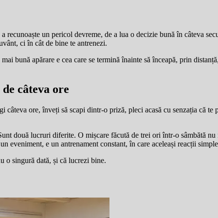
e a recunoaște un pericol devreme, de a lua o decizie bună în câteva secu
vânt, ci în cât de bine te antrenezi.
mai bună apărare e cea care se termină înainte să înceapă, prin distanță, 
 de câteva ore
teva ore, înveți să scapi dintr-o priză, pleci acasă cu senzația că te p
 Sunt două lucruri diferite. O mișcare făcută de trei ori într-o sâmbătă nu 
 un eveniment, e un antrenament constant, în care aceleași reacții simpl
u o singură dată, și că lucrezi bine.