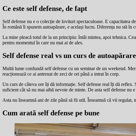
Ce este self defense, de fapt
Self defense nu e o colecție de lovituri spectaculoase. E capacitatea d
În română îi spunem autoapărare, e același lucru. Diferența nu stă în cu
La mine pleacă totul de la un principiu: întâi mintea, apoi tehnica. Cea 
pentru momentul în care nu mai ai de ales.
Self defense real vs un curs de autoapărare
Multă lume confundă self defense cu un seminar de un weekend. Mergi câ
reacționează ce ai antrenat de zeci de ori până a intrat în corp.
Un curs de câteva ore îți dă informație. Self defense real îți dă reflex.
suficient cât să nu mai aibă nevoie de minte. De asta self defense nu e
Asta nu înseamnă ani de zile până să fii util. Înseamnă că vii regulat, n
Cum arată self defense pe bune