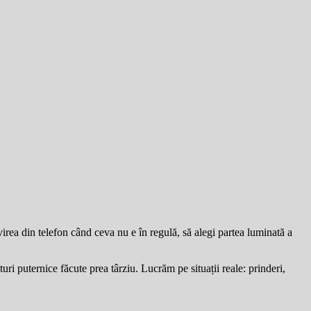
ivirea din telefon când ceva nu e în regulă, să alegi partea luminată a
ri puternice făcute prea târziu. Lucrăm pe situații reale: prinderi,