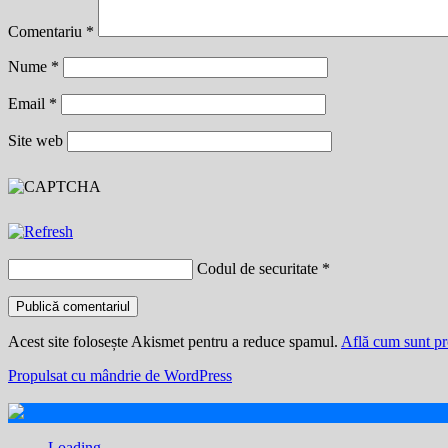
Comentariu
*
Nume
*
Email
*
Site web
Codul de securitate
*
Acest site folosește Akismet pentru a reduce spamul.
Află cum sunt pro
Propulsat cu mândrie de WordPress
Loading...