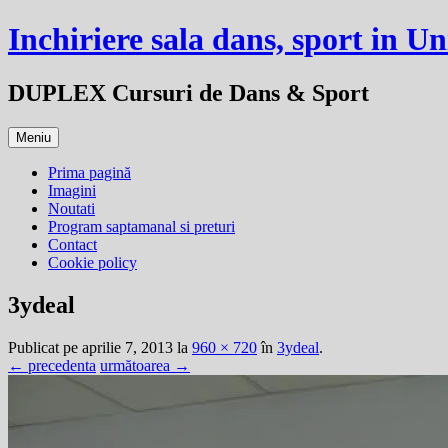
Sari
Inchiriere sala dans, sport in Un
la
conținut
DUPLEX Cursuri de Dans & Sport
Meniu
Prima pagină
Imagini
Noutati
Program saptamanal si preturi
Contact
Cookie policy
3ydeal
Publicat
pe
aprilie 7, 2013
la
960 × 720
în
3ydeal
.
← precedenta
următoarea →