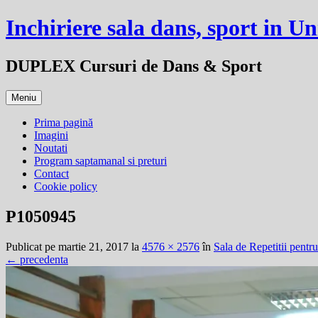
Sari
Inchiriere sala dans, sport in Un
la
conținut
DUPLEX Cursuri de Dans & Sport
Meniu
Prima pagină
Imagini
Noutati
Program saptamanal si preturi
Contact
Cookie policy
P1050945
Publicat
pe
martie 21, 2017
la
4576 × 2576
în
Sala de Repetitii pentr
← precedenta