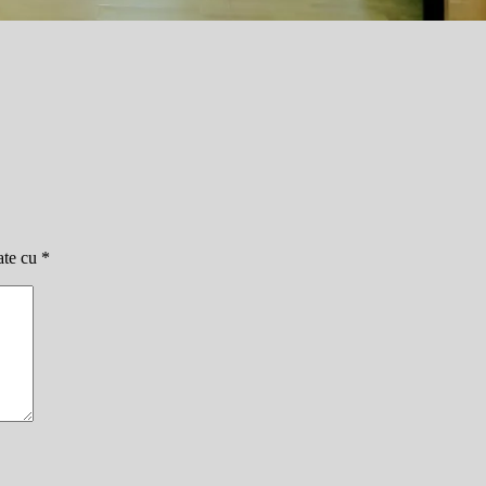
ate cu
*