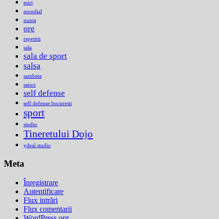
miri
mondial
nunta
ore
repetitii
sala
sala de sport
salsa
sambata
satori
self defense
self defense bucuresti
sport
studio
Tineretului Dojo
ydeal studio
Meta
Înregistrare
Autentificare
Flux intrări
Flux comentarii
WordPress.org