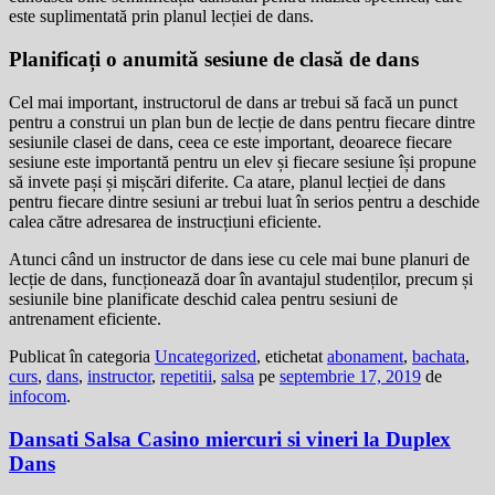
este suplimentată prin planul lecției de dans.
Planificați o anumită sesiune de clasă de dans
Cel mai important, instructorul de dans ar trebui să facă un punct
pentru a construi un plan bun de lecție de dans pentru fiecare dintre
sesiunile clasei de dans, ceea ce este important, deoarece fiecare
sesiune este importantă pentru un elev și fiecare sesiune își propune
să invete pași și mișcări diferite. Ca atare, planul lecției de dans
pentru fiecare dintre sesiuni ar trebui luat în serios pentru a deschide
calea către adresarea de instrucțiuni eficiente.
Atunci când un instructor de dans iese cu cele mai bune planuri de
lecție de dans, funcționează doar în avantajul studenților, precum și
sesiunile bine planificate deschid calea pentru sesiuni de
antrenament eficiente.
Publicat în categoria
Uncategorized
, etichetat
abonament
,
bachata
,
curs
,
dans
,
instructor
,
repetitii
,
salsa
pe
septembrie 17, 2019
de
infocom
.
Dansati Salsa Casino miercuri si vineri la Duplex
Dans