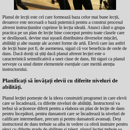
Planul de lecții este cel care formează baza celor mai bune lecții,
deoarece este necesară o bază puternică pentru a construi procesul
aferent instrucțiunilor cuprinse în lecția ideală. Atunci când o grupa
practica pe un plan de lecție bine conceput pentru toate clasele care
se desfășoară, devine mai ușoară distribuirea diverselor mișcări,
abilități și alte nuanțe ale acestei forme de artă. Elevii care iau astfel
de lecții bune pot fi, de asemenea, siguri că vor beneficia de orele de
dans. Dacă doriți să știți dacă planul aferent lecției este o
caracteristică semnificativă a unei clase de dans, fiti siguri ca planul
servește ca unul dintre elementele esențiale care merită atenția
instructorului.
Planificați să învățați elevii cu diferite niveluri de
abilități.
Planul lecției pornește de la ideea construirii programei in care elevii
care se încadrează, cu diferite niveluri de abilități. Instructorul va
trebui să acționeze diferit pentru a elabora un plan de lecție de dans
pentru începători, pentru dansatorii care se încadrează la niveluri de
calificare intermediare, precum și pentru dansatorii avansați. Deși
instructorul de dans trebuie sa aiba in vedere ca oferă instruire pentru
elevi cu diferite grade de abilitate si talent, planul lecției trebuie sa