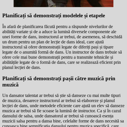
Planificați să demonstrați modelele și etapele
În afară de planificarea făcută pentru a răspunde nivelurilor de
abilități variate și de a aduce la lumină diversele componente ale
unei forme de dans, instructorul ar trebui, de asemenea, să deschidă
un drum pentru un plan de lecție de dans ideal, care ajută
instructorul să ofere demonstrații legate de diferiți pași și tipare
legate de o anumită formă de dans. Un instructor de dans trebuie să
ofere cele mai bune demonstrații pentru a transmite tehnicile și
abilitățile legate de o formă de dans, care se realizează eficient prin
planul lecției de dans.
Planificați să demonstrați pașii către muzică prin
muzică
Un dansator talentat ar trebui să știe să danseze cu mai multe tipuri
de muzica, deoarece instructorul ar trebui să elaboreze și planul
lecției de dans, unde metodele eficiente care ajută un elev să danseze
muzica ar trebui să fie scoase la lumină de instructor. Ca și în cazul
dansului de salsa, unde dansatorul ar trebui să cunoască esența
muzicii salsa pentru a dansa bine, celelalte forme de dans necesită sa
cunoasca bine semnificația dansului pentru muzica specifică, care