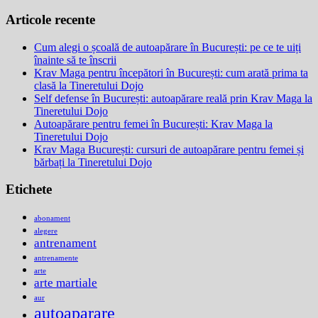
după:
Articole recente
Cum alegi o școală de autoapărare în București: pe ce te uiți
înainte să te înscrii
Krav Maga pentru începători în București: cum arată prima ta
clasă la Tineretului Dojo
Self defense în București: autoapărare reală prin Krav Maga la
Tineretului Dojo
Autoapărare pentru femei în București: Krav Maga la
Tineretului Dojo
Krav Maga București: cursuri de autoapărare pentru femei și
bărbați la Tineretului Dojo
Etichete
abonament
alegere
antrenament
antrenamente
arte
arte martiale
aur
autoaparare