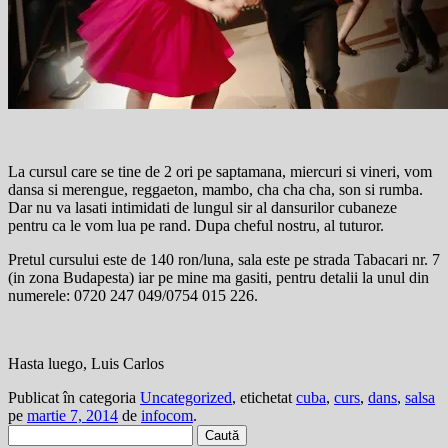
La cursul care se tine de 2 ori pe saptamana, miercuri si vineri, vom
dansa si merengue, reggaeton, mambo, cha cha cha, son si rumba.
Dar nu va lasati intimidati de lungul sir al dansurilor cubaneze
pentru ca le vom lua pe rand. Dupa cheful nostru, al tuturor.
Pretul cursului este de 140 ron/luna, sala este pe strada Tabacari nr. 7
(in zona Budapesta) iar pe mine ma gasiti, pentru detalii la unul din
numerele: 0720 247 049/0754 015 226.
Hasta luego, Luis Carlos
Publicat în categoria
Uncategorized
, etichetat
cuba
,
curs
,
dans
,
salsa
pe
martie 7, 2014
de
infocom
.
Caută