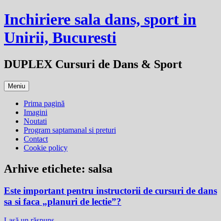
Sari
Inchiriere sala dans, sport in
la
conținut
Unirii, Bucuresti
DUPLEX Cursuri de Dans & Sport
Meniu
Prima pagină
Imagini
Noutati
Program saptamanal si preturi
Contact
Cookie policy
Arhive etichete:
salsa
Este important pentru instructorii de cursuri de dans
sa si faca „planuri de lectie”?
Lasă un răspuns