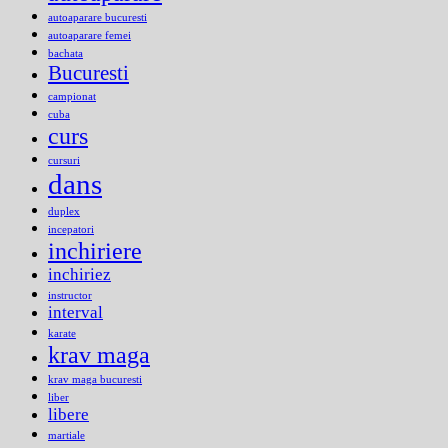
autoaparare bucuresti
autoaparare femei
bachata
Bucuresti
campionat
cuba
curs
cursuri
dans
duplex
incepatori
inchiriere
inchiriez
instructor
interval
karate
krav maga
krav maga bucuresti
liber
libere
martiale