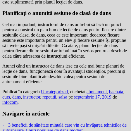
este suplimentată prin planul lecției de dans.
Planificați o anumită sesiune de clasă de dans
Cel mai important, instructorul de dans ar trebui să facă un punct
pentru a construi un plan bun de lecție de dans pentru fiecare dintre
sesiunile clasei de dans, ceea ce este important, deoarece fiecare
sesiune este importantă pentru un elev și fiecare sesiune își propune
să invete pași și mișcări diferite. Ca atare, planul lecției de dans
pentru fiecare dintre sesiuni ar trebui luat în serios pentru a deschide
calea către adresarea de instrucțiuni eficiente.
Atunci când un instructor de dans iese cu cele mai bune planuri de
lecție de dans, funcționează doar în avantajul studenților, precum și
sesiunile bine planificate deschid calea pentru sesiuni de
antrenament eficiente.
Publicat în categoria
Uncategorized
, etichetat
abonament
,
bachata
,
curs
,
dans
,
instructor
,
repetitii
,
salsa
pe
septembrie 17, 2019
de
infocom
.
Navigare în articole
←
3 beneficii de sănătate mintală care vin cu învățarea tehnicilor de
autoapărare
Tipuri populare de dans modern
→