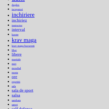
duplex
incepatori
inchiriere
inchiriez
instructor
interval
karate
krav maga
krav maga bucuresti
liber
libere
martiale
miri
mondial
nunta
ore
repetitii
sala
sala de sport
salsa
sambata
satori
self defense