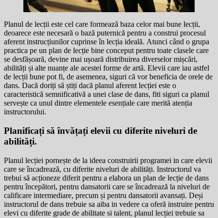
Planul de lecții este cel care formează baza celor mai bune lecții,
deoarece este necesară o bază puternică pentru a construi procesul
aferent instrucțiunilor cuprinse în lecția ideală. Atunci când o grupa
practica pe un plan de lecție bine conceput pentru toate clasele care
se desfășoară, devine mai ușoară distribuirea diverselor mișcări,
abilități și alte nuanțe ale acestei forme de artă. Elevii care iau astfel
de lecții bune pot fi, de asemenea, siguri că vor beneficia de orele de
dans. Dacă doriți să știți dacă planul aferent lecției este o
caracteristică semnificativă a unei clase de dans, fiti siguri ca planul
servește ca unul dintre elementele esențiale care merită atenția
instructorului.
Planificați să învățați elevii cu diferite niveluri de
abilități.
Planul lecției pornește de la ideea construirii programei in care elevii
care se încadrează, cu diferite niveluri de abilități. Instructorul va
trebui să acționeze diferit pentru a elabora un plan de lecție de dans
pentru începători, pentru dansatorii care se încadrează la niveluri de
calificare intermediare, precum și pentru dansatorii avansați. Deși
instructorul de dans trebuie sa aiba in vedere ca oferă instruire pentru
elevi cu diferite grade de abilitate si talent, planul lecției trebuie sa