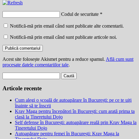
Codul de securitate
*
Notifică-mă prin email când sunt publicate alte comentarii.
Notifică-mă prin email când sunt publicate articole noi.
Acest site folosește Akismet pentru a reduce spamul.
Află cum sunt
procesate datele comentariilor tale
.
Caută
după:
Articole recente
Cum alegi o școală de autoapărare în București: pe ce te uiți
înainte să te înscrii
Krav Maga pentru începători în București: cum arată prima ta
clasă la Tineretului Dojo
Self defense în București: autoapărare reală prin Krav Maga la
Tineretului Dojo
Autoapărare pentru femei în București: Krav Maga la