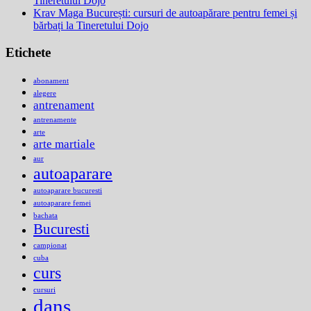
Tineretului Dojo
Krav Maga București: cursuri de autoapărare pentru femei și
bărbați la Tineretului Dojo
Etichete
abonament
alegere
antrenament
antrenamente
arte
arte martiale
aur
autoaparare
autoaparare bucuresti
autoaparare femei
bachata
Bucuresti
campionat
cuba
curs
cursuri
dans