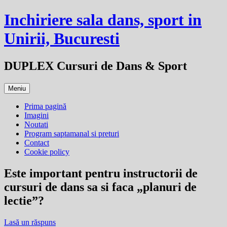
Sari
Inchiriere sala dans, sport in
la
conținut
Unirii, Bucuresti
DUPLEX Cursuri de Dans & Sport
Meniu
Prima pagină
Imagini
Noutati
Program saptamanal si preturi
Contact
Cookie policy
Este important pentru instructorii de
cursuri de dans sa si faca „planuri de
lectie”?
Lasă un răspuns