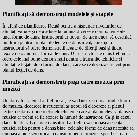
Planificați să demonstrați modelele și etapele
În afară de planificarea făcută pentru a răspunde nivelurilor de
abilități variate și de a aduce la lumină diversele componente ale
unei forme de dans, instructorul ar trebui, de asemenea, să deschidă
un drum pentru un plan de lecție de dans ideal, care ajută
instructorul să ofere demonstrații legate de diferiți pași și tipare
legate de o anumită formă de dans. Un instructor de dans trebuie să
ofere cele mai bune demonstrații pentru a transmite tehnicile și
abilitățile legate de o formă de dans, care se realizează eficient prin
planul lecției de dans.
Planificați să demonstrați pașii către muzică prin
muzică
Un dansator talentat ar trebui să știe să danseze cu mai multe tipuri
de muzica, deoarece instructorul ar trebui să elaboreze și planul
lecției de dans, unde metodele eficiente care ajută un elev să danseze
muzica ar trebui să fie scoase la lumină de instructor. Ca și în cazul
dansului de salsa, unde dansatorul ar trebui să cunoască esența
muzicii salsa pentru a dansa bine, celelalte forme de dans necesită sa
cunoasca bine semnificația dansului pentru muzica specifică, care